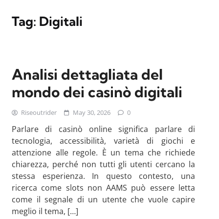
Tag:
Digitali
Analisi dettagliata del
mondo dei casinò digitali
Riseoutrider
May 30, 2026
0
Parlare di casinò online significa parlare di
tecnologia, accessibilità, varietà di giochi e
attenzione alle regole. È un tema che richiede
chiarezza, perché non tutti gli utenti cercano la
stessa esperienza. In questo contesto, una
ricerca come slots non AAMS può essere letta
come il segnale di un utente che vuole capire
meglio il tema, […]