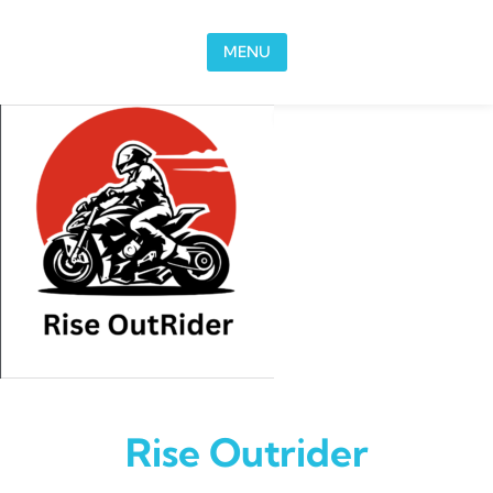
Skip to content
MENU
Rise Outrider