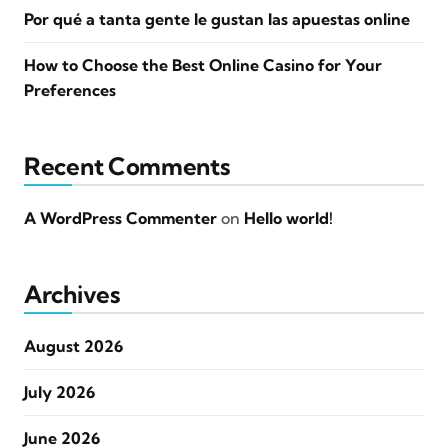
Por qué a tanta gente le gustan las apuestas online
How to Choose the Best Online Casino for Your
Preferences
Recent Comments
A WordPress Commenter
on
Hello world!
Archives
August 2026
July 2026
June 2026