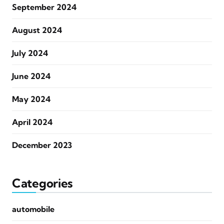
September 2024
August 2024
July 2024
June 2024
May 2024
April 2024
December 2023
Categories
automobile