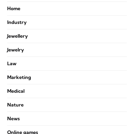
Home
Industry
Jewellery
Jewelry
Law
Marketing
Medical
Nature
News
Online games