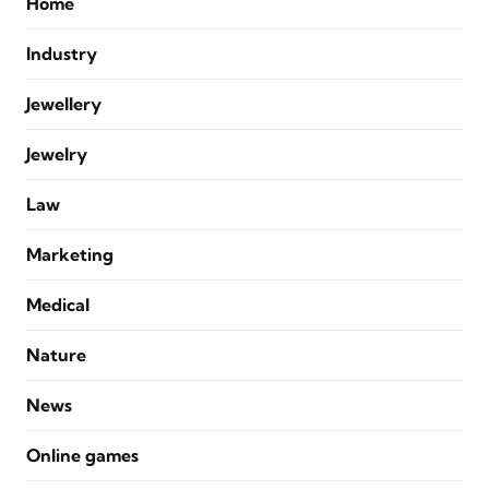
Home
Industry
Jewellery
Jewelry
Law
Marketing
Medical
Nature
News
Online games