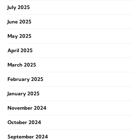
July 2025
June 2025
May 2025
April 2025
March 2025
February 2025
January 2025
November 2024
October 2024
September 2024