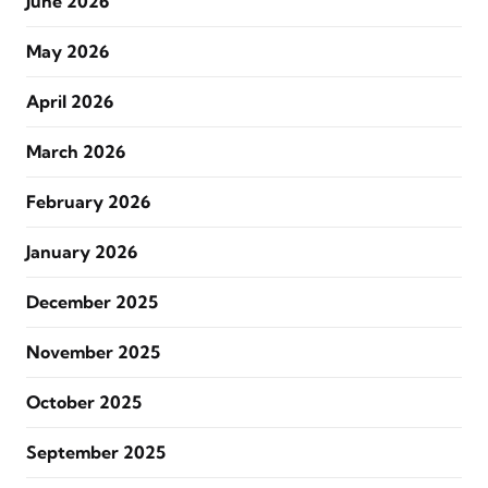
June 2026
May 2026
April 2026
March 2026
February 2026
January 2026
December 2025
November 2025
October 2025
September 2025