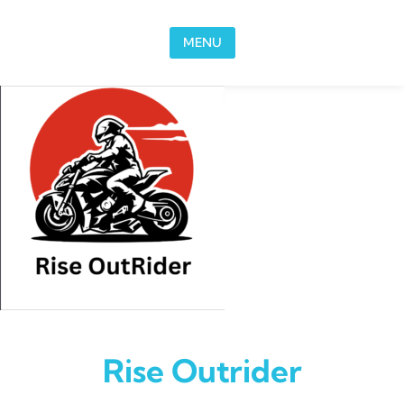
Skip to content
MENU
Rise Outrider