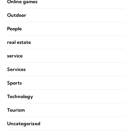
Online games
Outdoor
People
real estate
service
Services
Sports
Technology
Tourism
Uncategorized