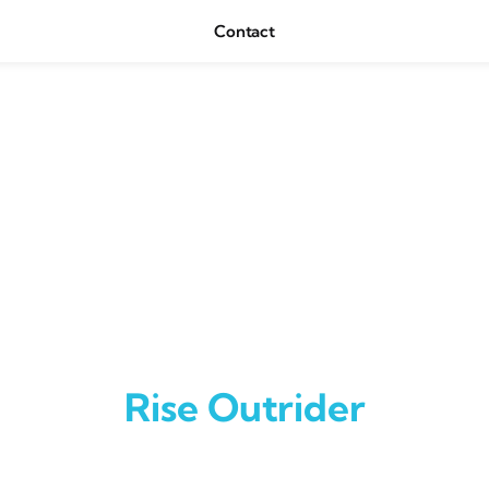
Contact
Rise Outrider