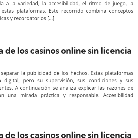
a a la variedad, la accesibilidad, el ritmo de juego, la
 estas plataformas. Este recorrido combina conceptos
icas y recordatorios […]
 de los casinos online sin licencia
e separar la publicidad de los hechos. Estas plataformas
 digital, pero su supervisión, sus condiciones y sus
tes. A continuación se analiza explicar las razones de
con una mirada práctica y responsable. Accesibilidad
 de los casinos online sin licencia