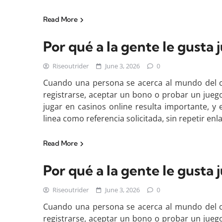
Read More
Por qué a la gente le gusta 
Riseoutrider
June 3, 2026
0
Cuando una persona se acerca al mundo del cas
registrarse, aceptar un bono o probar un jueg
jugar en casinos online resulta importante, y
linea como referencia solicitada, sin repetir enl
Read More
Por qué a la gente le gusta 
Riseoutrider
June 3, 2026
0
Cuando una persona se acerca al mundo del cas
registrarse, aceptar un bono o probar un jueg