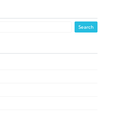
Search