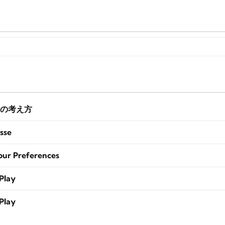
の考え方
sse
our Preferences
Play
Play