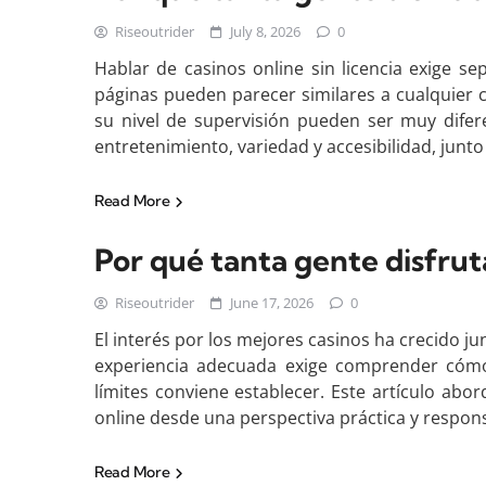
Riseoutrider
July 8, 2026
0
Hablar de casinos online sin licencia exige se
páginas pueden parecer similares a cualquier ca
su nivel de supervisión pueden ser muy difere
entretenimiento, variedad y accesibilidad, junto 
Read More
Por qué tanta gente disfruta
Riseoutrider
June 17, 2026
0
El interés por los mejores casinos ha crecido ju
experiencia adecuada exige comprender cómo 
límites conviene establecer. Este artículo abo
online desde una perspectiva práctica y respons
Read More