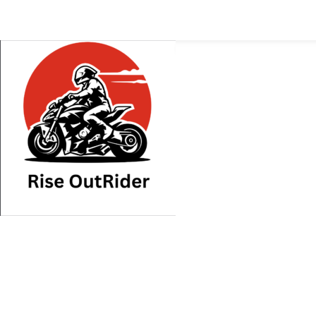
Skip to content