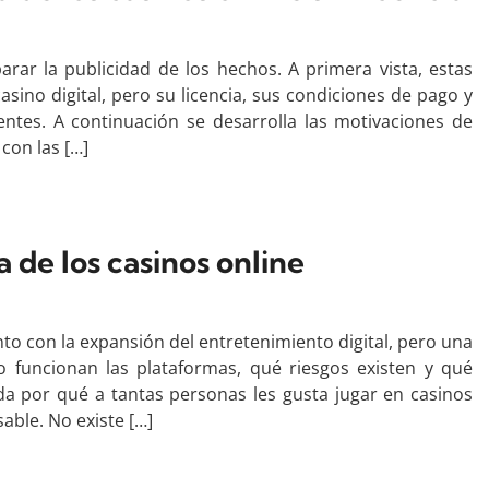
parar la publicidad de los hechos. A primera vista, estas
sino digital, pero su licencia, sus condiciones de pago y
ntes. A continuación se desarrolla las motivaciones de
con las […]
 de los casinos online
nto con la expansión del entretenimiento digital, pero una
funcionan las plataformas, qué riesgos existen y qué
rda por qué a tantas personas les gusta jugar en casinos
able. No existe […]