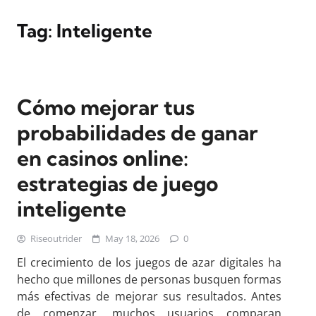
Tag:
Inteligente
Cómo mejorar tus
probabilidades de ganar
en casinos online:
estrategias de juego
inteligente
Riseoutrider
May 18, 2026
0
El crecimiento de los juegos de azar digitales ha
hecho que millones de personas busquen formas
más efectivas de mejorar sus resultados. Antes
de comenzar, muchos usuarios comparan