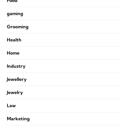
Food
gaming
Grooming
Health
Home
Industry
Jewellery
Jewelry
Law
Marketing