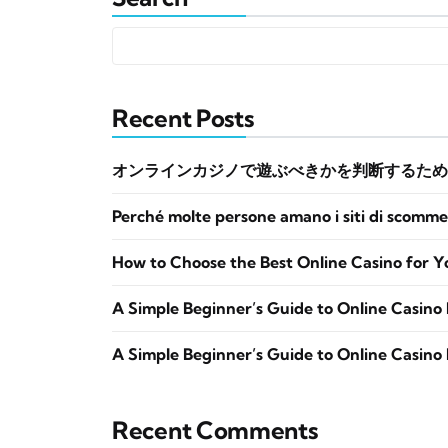
Recent Posts
オンラインカジノで遊ぶべきかを判断するため
Perché molte persone amano i siti di scomme
How to Choose the Best Online Casino for Y
A Simple Beginner’s Guide to Online Casino 
A Simple Beginner’s Guide to Online Casino 
Recent Comments