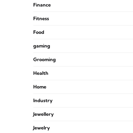
Finance
Fitness
Food
gaming
Grooming
Health
Home
Industry
Jewellery
Jewelry