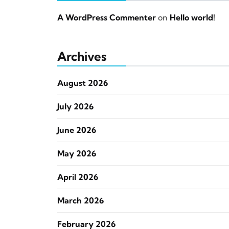
A WordPress Commenter
on
Hello world!
Archives
August 2026
July 2026
June 2026
May 2026
April 2026
March 2026
February 2026