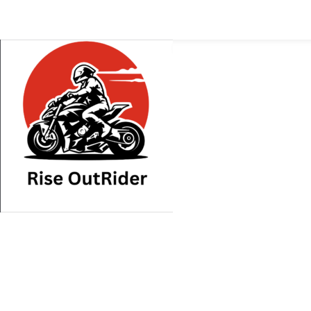
Skip to content