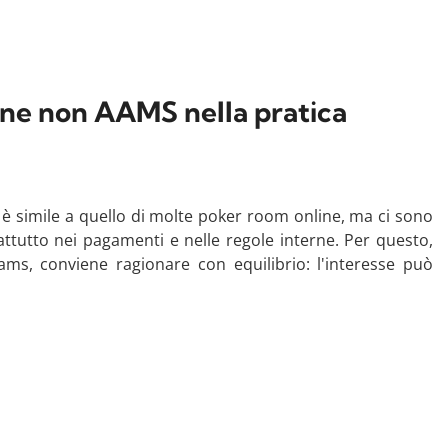
ine non AAMS nella pratica
è simile a quello di molte poker room online, ma ci sono
attutto nei pagamenti e nelle regole interne. Per questo,
s, conviene ragionare con equilibrio: l'interesse può