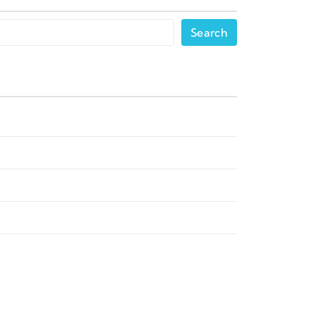
Search