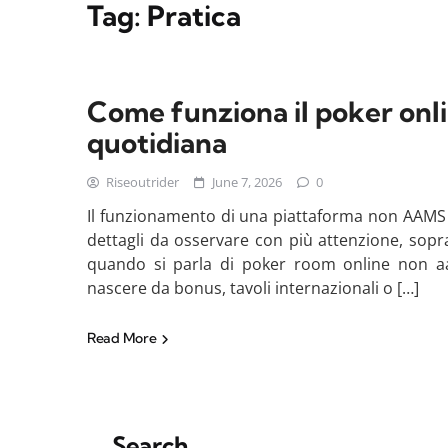
Tag:
Pratica
Come funziona il poker onl
quotidiana
Riseoutrider
June 7, 2026
0
Il funzionamento di una piattaforma non AAMS 
dettagli da osservare con più attenzione, sopr
quando si parla di poker room online non aam
nascere da bonus, tavoli internazionali o […]
Read More
Search