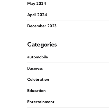
May 2024
April 2024
December 2023
Categories
automobile
Business
Celebration
Education
Entertainment