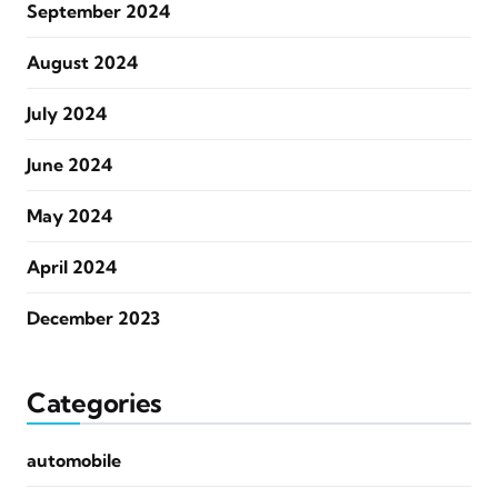
September 2024
August 2024
July 2024
June 2024
May 2024
April 2024
December 2023
Categories
automobile