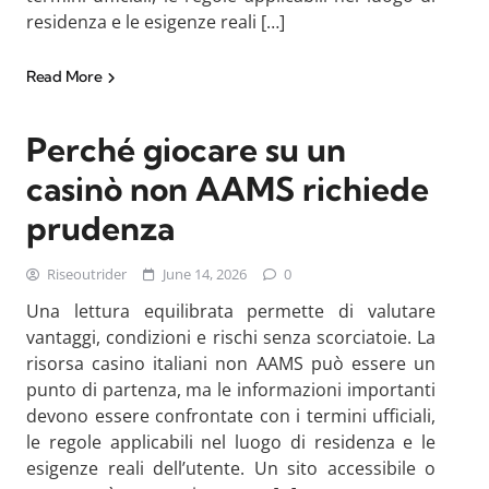
residenza e le esigenze reali […]
Read More
Perché giocare su un
casinò non AAMS richiede
prudenza
Riseoutrider
June 14, 2026
0
Una lettura equilibrata permette di valutare
vantaggi, condizioni e rischi senza scorciatoie. La
risorsa casino italiani non AAMS può essere un
punto di partenza, ma le informazioni importanti
devono essere confrontate con i termini ufficiali,
le regole applicabili nel luogo di residenza e le
esigenze reali dell’utente. Un sito accessibile o