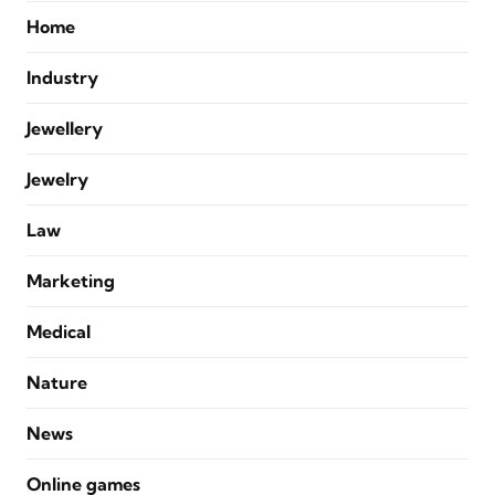
Home
Industry
Jewellery
Jewelry
Law
Marketing
Medical
Nature
News
Online games