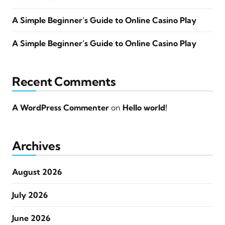
A Simple Beginner’s Guide to Online Casino Play
A Simple Beginner’s Guide to Online Casino Play
Recent Comments
A WordPress Commenter
on
Hello world!
Archives
August 2026
July 2026
June 2026