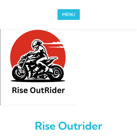
Skip to content
MENU
Rise Outrider