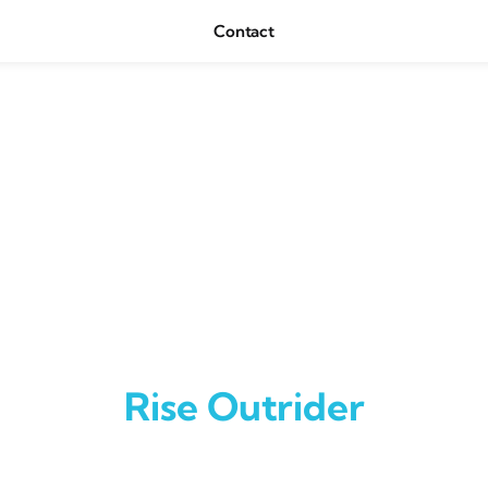
Contact
Rise Outrider