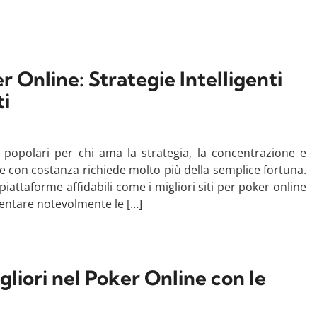
r Online: Strategie Intelligenti
ti
ù popolari per chi ama la strategia, la concentrazione e
re con costanza richiede molto più della semplice fortuna.
attaforme affidabili come i migliori siti per poker online
entare notevolmente le […]
liori nel Poker Online con le