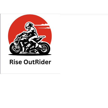
Skip to content