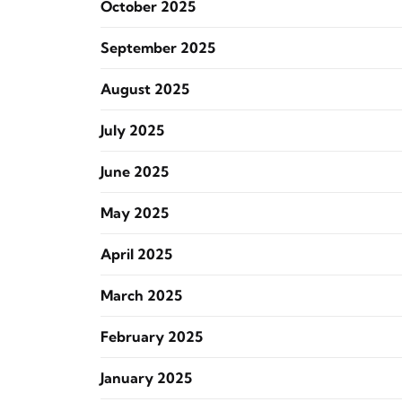
October 2025
September 2025
August 2025
July 2025
June 2025
May 2025
April 2025
March 2025
February 2025
January 2025