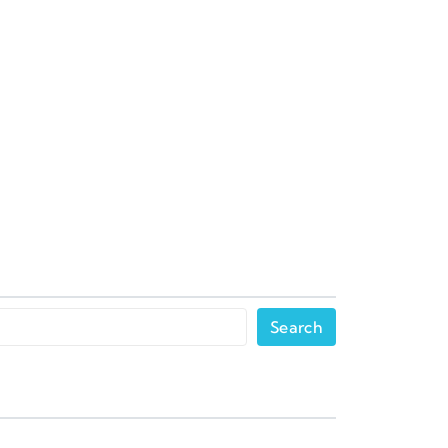
Search