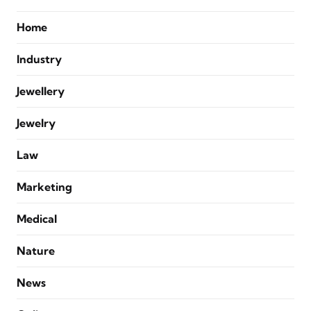
Home
Industry
Jewellery
Jewelry
Law
Marketing
Medical
Nature
News