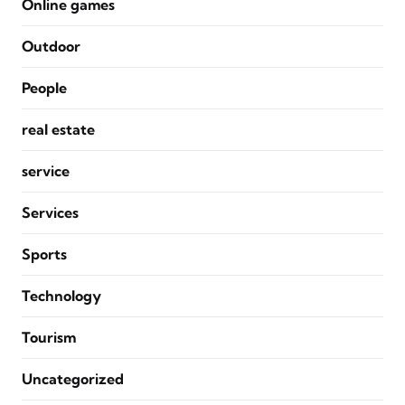
Online games
Outdoor
People
real estate
service
Services
Sports
Technology
Tourism
Uncategorized