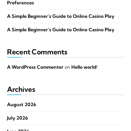
Preferences
A Simple Beginner’s Guide to Online Casino Play
A Simple Beginner’s Guide to Online Casino Play
Recent Comments
A WordPress Commenter
on
Hello world!
Archives
August 2026
July 2026