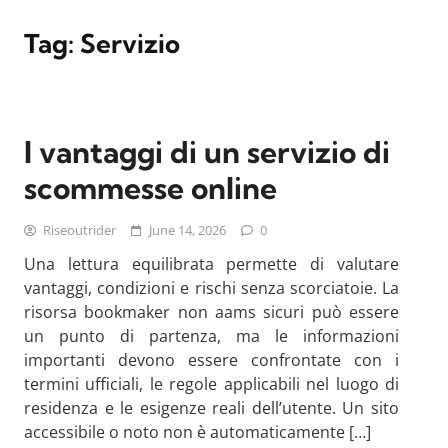
Tag:
Servizio
I vantaggi di un servizio di
scommesse online
Riseoutrider
June 14, 2026
0
Una lettura equilibrata permette di valutare
vantaggi, condizioni e rischi senza scorciatoie. La
risorsa bookmaker non aams sicuri può essere
un punto di partenza, ma le informazioni
importanti devono essere confrontate con i
termini ufficiali, le regole applicabili nel luogo di
residenza e le esigenze reali dell’utente. Un sito
accessibile o noto non è automaticamente […]