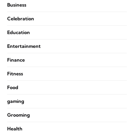
Business
Celebration
Education
Entertainment
Finance
Fitness
Food
gaming
Grooming
Health