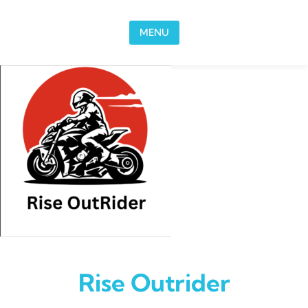
Skip to content
MENU
Rise Outrider