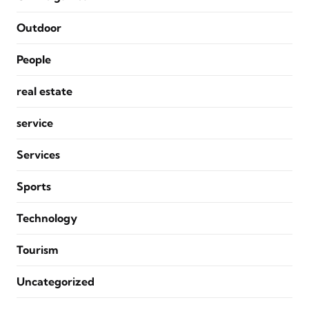
Outdoor
People
real estate
service
Services
Sports
Technology
Tourism
Uncategorized