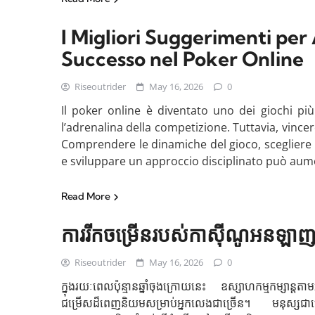
I Migliori Suggerimenti per
Successo nel Poker Online
Riseoutrider
May 16, 2026
0
Il poker online è diventato uno dei giochi pi
l’adrenalina della competizione. Tuttavia, vince
Comprendere le dinamiche del gioco, scegliere pi
e sviluppare un approccio disciplinato può aum
Read More
ការរីកចម្រើនរបស់កាស៊ីណូអនឡាញ
Riseoutrider
May 16, 2026
0
ក្នុងរយៈពេលប៉ុន្មានឆ្នាំចុងក្រោយនេះ ឧស្សាហកម្មកម្ស
ជម្រើសដ៏ពេញនិយមសម្រាប់អ្នកលេងជាច្រើន។ មនុស្សជាច្រ