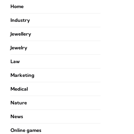
Home
Industry
Jewellery
Jewelry
Law
Marketing
Medical
Nature
News
Online games