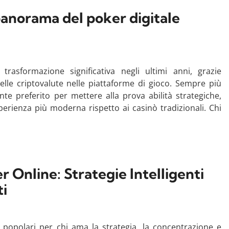
 panorama del poker digitale
asformazione significativa negli ultimi anni, grazie
delle criptovalute nelle piattaforme di gioco. Sempre più
 preferito per mettere alla prova abilità strategiche,
erienza più moderna rispetto ai casinò tradizionali. Chi
r Online: Strategie Intelligenti
ti
ù popolari per chi ama la strategia, la concentrazione e