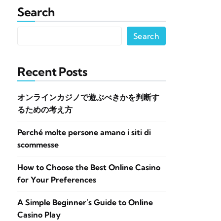
Search
Search
Recent Posts
オンラインカジノで遊ぶべきかを判断す
るための考え方
Perché molte persone amano i siti di
scommesse
How to Choose the Best Online Casino
for Your Preferences
A Simple Beginner’s Guide to Online
Casino Play