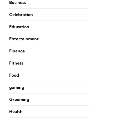
Business
Celebration
Education
Entertainment
Finance
Fitness
Food
gaming
Grooming
Health