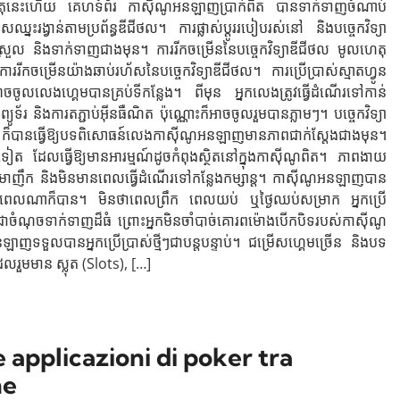
តុនេះហើយ គេហទំព័រ កាស៊ីណូអនឡាញប្រាក់ពិត បានទាក់ទាញចំណាប់
ឈ្នះរង្វាន់តាមប្រព័ន្ធឌីជីថល។ ការផ្លាស់ប្តូររបៀបរស់នៅ និងបច្ចេកវិទ្យា
្រួល និងទាក់ទាញជាងមុន។ ការរីកចម្រើននៃបច្ចេកវិទ្យាឌីជីថល មូលហេតុ
កចម្រើនយ៉ាងឆាប់រហ័សនៃបច្ចេកវិទ្យាឌីជីថល។ ការប្រើប្រាស់ស្មាតហ្វូន
ាចចូលលេងហ្គេមបានគ្រប់ទីកន្លែង។ ពីមុន អ្នកលេងត្រូវធ្វើដំណើរទៅកាន់
កុំព្យូទ័រ និងការតភ្ជាប់អ៊ីនធឺណិត ប៉ុណ្ណោះក៏អាចចូលរួមបានភ្លាមៗ។ បច្ចេកវិទ្យា
ing) ក៏បានធ្វើឱ្យបទពិសោធន៍លេងកាស៊ីណូអនឡាញមានភាពជាក់ស្តែងជាងមុន។
ៀត ដែលធ្វើឱ្យមានអារម្មណ៍ដូចកំពុងស្ថិតនៅក្នុងកាស៊ីណូពិត។ ភាពងាយ
តមមាញឹក និងមិនមានពេលធ្វើដំណើរទៅកន្លែងកម្សាន្ត។ កាស៊ីណូអនឡាញបាន
មនៅពេលណាក៏បាន។ មិនថាពេលព្រឹក ពេលយប់ ឬថ្ងៃឈប់សម្រាក អ្នកប្រើ
ចំណុចទាក់ទាញដ៏ធំ ព្រោះអ្នកមិនចាំបាច់គោរពម៉ោងបើកបិទរបស់កាស៊ីណូ
ញទទួលបានអ្នកប្រើប្រាស់ថ្មីៗជាបន្តបន្ទាប់។ ជម្រើសហ្គេមច្រើន និងបទ
លរួមមាន ស្លុត (Slots), […]
e applicazioni di poker tra
ne