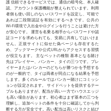
護 信頼できるサービスでは、通信の暗号化、本人確
認、アカウント保護機能が整えられています。利用
者側も使い回しのないパスワードを設定し、可能で
あれば二段階認証を有効にするべきです。公共の
Wi-Fi環境で入出金やログインを行うことは避けた方
が安心です。 運営を名乗る相手からパスワードや認
証コードを求められても、安易に共有してはいけま
せん。正規サイトに似せた偽ページも存在するた
め、ブックマークや公式URLからアクセスする習慣
が役立ちます。 主なベットの種類 基本となる賭け
先はプレイヤー、バンカー、タイの三つです。プレ
イヤーまたはバンカーのどちらが勝つかを予想する
のが一般的で、タイは両者が同点になる結果を予想
します。多くのルールではバンカー賭けにコミッシ
ョンが設定されます。 サイドベットを提供するテー
ブルもありますが、配当が高い一方でハウスエッジ
も高い場合があります。初心者はまず基本の三つを
理解し、追加ベットの条件を十分に確認してから判
断する方が安全です。高い配当は高いリスクと結び