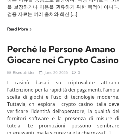
을 보장하거나 이용을 권유하기 위한 목적이 아니다.
검증 자료는 여러 출처와 최신 […]
Read More
Perché le Persone Amano
Giocare nei Crypto Casino
Riseoutrider
June 20, 2026
0
I casinò basati su criptovalute attirano
l’attenzione per la rapidità dei pagamenti, l’ampia
scelta di giochi e l’uso di tecnologie moderne.
Tuttavia, chi esplora i crypto casino Italia deve
verificare l’identità dell’operatore, la qualità dei
fornitori software e la presenza di misure di
tutela. Le promozioni possono sembrare
interessanti, ma la sicurezza e la chiarezza […]