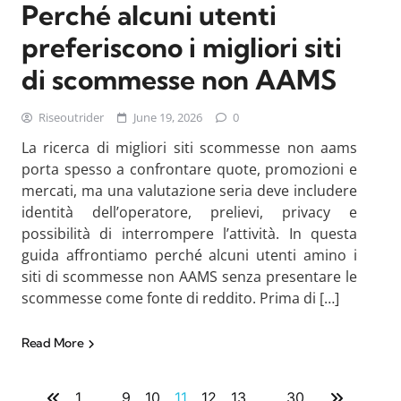
Perché alcuni utenti
preferiscono i migliori siti
di scommesse non AAMS
Riseoutrider
June 19, 2026
0
La ricerca di migliori siti scommesse non aams
porta spesso a confrontare quote, promozioni e
mercati, ma una valutazione seria deve includere
identità dell’operatore, prelievi, privacy e
possibilità di interrompere l’attività. In questa
guida affrontiamo perché alcuni utenti amino i
siti di scommesse non AAMS senza presentare le
scommesse come fonte di reddito. Prima di […]
Read More
1
…
9
10
11
12
13
…
30