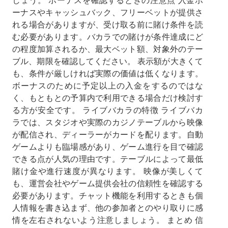
しょう。 ボーナスを確認するときの注意点 入金ボ
ーナスやキャッシュバック、フリーベットが提供さ
れる場合がありますが、受け取る前に賭け条件を読
む必要があります。バカラでの賭けが条件達成にど
の程度加算されるか、最大ベット額、対象外のテー
ブル、期限を確認してください。 表示額が大きくて
も、条件が厳しければ実際の価値は低くなります。
ボーナスのために予定以上の入金をするのではな
く、もともとの予算内で利用できる場合だけ検討す
る方が安全です。 ライブバカラの特徴 ライブバカ
ラでは、スタジオや実際のカジノテーブルから映像
が配信され、ディーラーがカードを配ります。自動
ゲームよりも臨場感があり、ゲーム進行を目で確認
できる点が人気の理由です。テーブルによって最低
賭け金や進行速度が異なります。 映像が美しくて
も、運営会社やゲーム提供会社の信頼性を確認する
必要があります。チャット機能を利用するときも個
人情報を書き込まず、他の参加者とのやり取りに感
情を左右されないよう注意しましょう。 まとめ 信