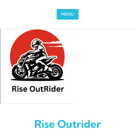
Skip to content
MENU
Rise Outrider