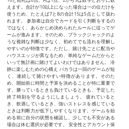
10と絵札は0点、Aは1点、2から9は数字どおりに数
えます。合計が10以上になった場合は一の位だけを
使うため、たとえば7と8の合計15は5点として扱わ
れます。 参加者は自分でカードを引く判断をするの
ではなく、あらかじめ決められたルールに従ってゲ
ームが進みます。そのため、ブラックジャックのよ
うな複雑な判断は少なく、初めてでも流れを理解し
やすいのが特徴です。ただし、賭け先ごとに配当や
ハウスエッジが異なるため、単純なゲームだからと
いって無計画に賭けてよいわけではありません。 冷
静に楽しむための心構え バカラは一回のゲームが短
く、連続して賭けやすい特徴があります。そのた
め、開始前に時間と予算を決めることが特に重要で
す。勝っているときも負けているときも、予定した
終了時刻を守るようにしましょう。 疲れていると
き、飲酒しているとき、強いストレスを感じている
ときは判断力が低下しやすくなります。ゲームを始
める前に自分の状態を確認し、少しでも不安がある
場合は休む選択が必要です。 安全性とアカウント保